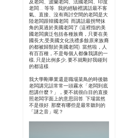
及老闆、波蘭老闆、法國老闆、印度
老闆…. 等等. 我的經驗裡講話最不客
氣、直接、沒有商討空間的老闆是大
陸老闆跟韓國老闆. 而講話最拐彎抹
角的莫過於美國老闆了 (這裡指的美
國老闆廣泛包括各種族裔，只要在美
國長大,受美國文化洗禮多餘原來族裔
的都被歸類於美國老闆). 當然啦，人
有百百種，不是每個人都像我講的一
樣, 只是比例多少, 要不就剛好我碰到
的都這樣.
我大學剛畢業還是職場菜鳥的時後聽
老闆講完話常常一頭霧水「老闆到底
想講什麼？」，要不就很白目的直接
照老闆字面上的意思回答. 下場當然
不是很好. 那麼有哪些是最常聽到的
「謎之音」呢？