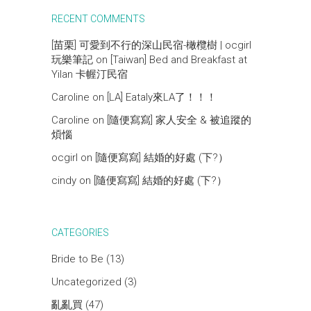
RECENT COMMENTS
[苗栗] 可愛到不行的深山民宿-橄欖樹 | ocgirl
玩樂筆記
on
[Taiwan] Bed and Breakfast at
Yilan 卡幄汀民宿
Caroline
on
[LA] Eataly來LA了！！！
Caroline
on
[隨便寫寫] 家人安全 & 被追蹤的
煩惱
ocgirl
on
[隨便寫寫] 結婚的好處 (下?）
cindy
on
[隨便寫寫] 結婚的好處 (下?）
CATEGORIES
Bride to Be
(13)
Uncategorized
(3)
亂亂買
(47)