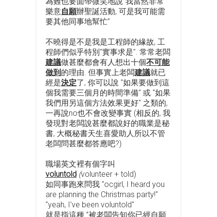
為難也要面帶微笑地說”我當然非常
樂意
自願
辦聖誕活動, 可是我可能需
要其他同事地幫忙”
不曉得是不是我是工程師的緣故, 工
程師們似乎特別"實事求是". 常常老闆
建議
做甚麼都會有人想出十個
不可能
做到
的理由. 但事實上老闆
建議
就已
經是
決定
了, 你可以說 "如果要做到這
個我需要三個月的時間準備" 或 "如果
我們用另這個方法效果更好" 之類的,
一再說no也不會改變事實 (相反的, 我
發現對老闆說甚麼都說好的職業是秘
書, 大概秘書天生喜愛助人所以不管
老闆問甚麼都答應吧?)
職場英文裡有個字叫
voluntold
(
volunteer + told)
如同事跑來問我 "ocgirl, I heard you
are planning the Christmas party!"
"yeah, I've been voluntold"
就是指這種 ”被老闆告知你已經自願