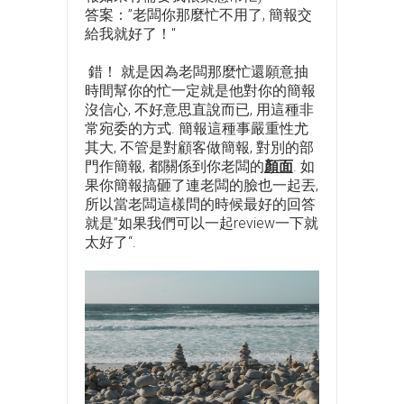
答案：”老闆你那麼忙不用了, 簡報交
給我就好了！"
錯！ 就是因為老闆那麼忙還願意抽
時間幫你的忙一定就是他對你的簡報
沒信心, 不好意思直說而已, 用這種非
常宛委的方式. 簡報這種事嚴重性尤
其大, 不管是對顧客做簡報, 對別的部
門作簡報, 都關係到你老闆的
顏面
. 如
果你簡報搞砸了連老闆的臉也一起丟,
所以當老闆這樣問的時候最好的回答
就是”如果我們可以一起review一下就
太好了“.