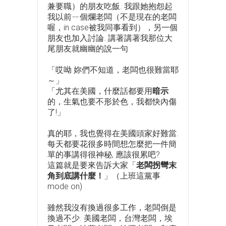
兼要職）的朋友吃飯. 我跟她抱怨起
我以前ㄧ個爛老闆（不是現在的老闆
喔，in case被我同事看到），另一個
朋友也加入討論. 講著講著我那位大
尾朋友就幽幽的說一句
「哎呦 妳們不知道，老闆也很難當耶
～」
「尤其在美國，什麼話都要用
暗示
的，生氣也要不形於色，我都快內傷
了!」
真的耶，我也覺得在美國頭家好難當.
每天都要花很多時間想怎麼把一件簡
單的事講得很神秘, 應該很累吧?
這篇就是要來告訴大家「
老闆拐彎末
角到底講什麼！
」（上班這黨事
mode on)
雖然我沒有換過很多工作，老闆倒是
換過不少. 美國老闆，台灣老闆，埃