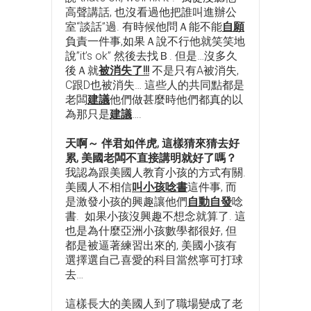
高聲講話, 也沒看過他把誰叫進辦公
室“談話”過. 有時候他問Ａ能不能
自願
負責一件事,如果Ａ說不行他就笑笑地
說”it’s ok” 然後去找Ｂ. 但是…沒多久
後Ａ就
被消失了!!!
不是只有A被消失,
C跟D也被消失… 這些人的共同點都是
老闆
建議
他們做甚麼時他們都真的以
為那只是
建議
….
天啊～ 伴君如伴虎, 這樣猜來猜去好
累, 美國老闆不直接講明就好了嗎？
我認為跟美國人教育小孩的方式有關.
美國人不相信
叫小孩唸書
這件事, 而
是激發小孩的興趣讓他們
自動自發
唸
書. 如果小孩沒興趣不想念就算了. 這
也是為什麼亞洲小孩數學都很好, 但
都是被逼著練習出來的, 美國小孩有
選擇選自己喜愛的科目當然寧可打球
去…
這樣長大的美國人到了職場變成了老