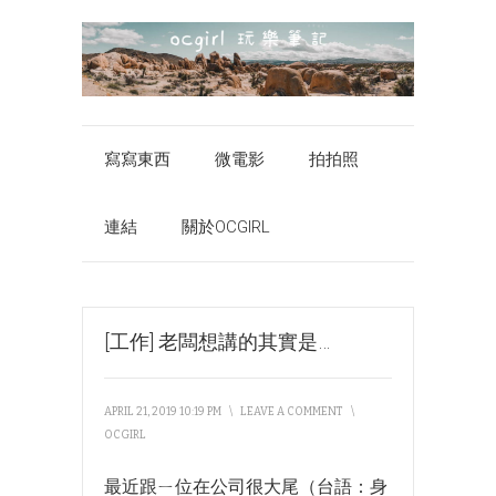
寫寫東西
微電影
拍拍照
連結
關於OCGIRL
[工作] 老闆想講的其實是…
APRIL 21, 2019 10:19 PM
\
LEAVE A COMMENT
\
OCGIRL
最近跟ㄧ位在公司很大尾（台語：身