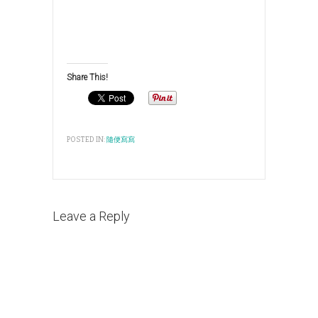
Share This!
POSTED IN:
隨便寫寫
Leave a Reply