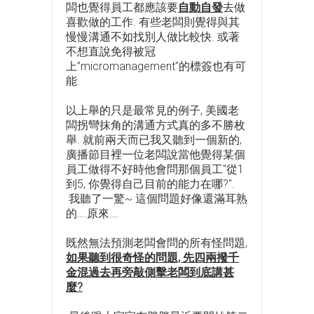
闆也覺得員工都應該要
自動自發
去做
喜歡做的工作. 有些老闆則覺得與其
慢慢溝通不如找別人做比較快. 或著
不想直說免得被冠
上”micromanagement”的標簽也有可
能.
以上舉的只是最常見的例子, 美國老
闆拐彎抹角的溝通方式真的多不勝枚
舉. 就前兩天而已我又聽到一個新的,
廣播節目裡一位老闆說當他覺得某個
員工做得不好時他會問那個員工"從1
到5, 你覺得自己目前的能力在哪?".
我聽了一驚~ 這個問題好像還滿耳熟
的….原來….
既然無法預測老闆會問的所有怪問題,
如果聽到很奇怪的問題, 先四兩撥千
金混過去再旁敲側擊老闆到底講甚
麼?