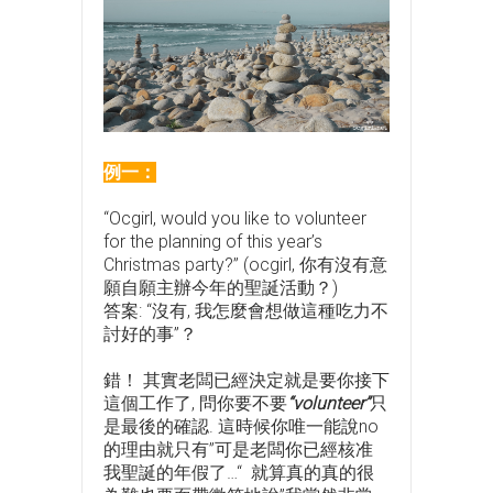
例一：
“Ocgirl, would you like to volunteer
for the planning of this year’s
Christmas party?” (ocgirl, 你有沒有意
願自願主辦今年的聖誕活動？)
答案: “沒有, 我怎麼會想做這種吃力不
討好的事”？
錯！ 其實老闆已經決定就是要你接下
這個工作了, 問你要不要
“volunteer”
只
是最後的確認. 這時候你唯一能說no
的理由就只有”可是老闆你已經核准
我聖誕的年假了…“ 就算真的真的很