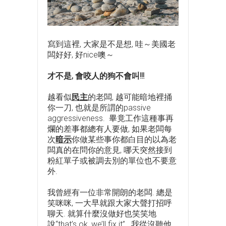
寫到這裡, 大家是不是想, 哇～美國老
闆好好, 好nice噢～
才不是, 會咬人的狗不會叫!!!
越看似
民主
的老闆, 越可能暗地裡捅
你一刀, 也就是所謂的passive
aggressiveness. 畢竟工作這種事再
爛的差事都總有人要做, 如果老闆每
次
暗示
你做某些事你都白目的以為老
闆真的在問你的意見, 哪天突然接到
粉紅單子或被調去別的單位也不要意
外.
我曾經有一位非常開朗的老闆. 總是
笑咪咪, 一大早就跟大家大聲打招呼
聊天. 就算什麼沒做好也笑笑地
說“that’s ok, we’ll fix it”. 我從沒聽他