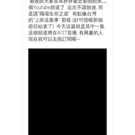
最後跟大家宣布胖胖最近要開始第二
個Youtube頻道了. 這次不講旅遊, 而
是講"職場生存之道". 有點像台灣
的"上班這黨事" 那樣 (好可惜喔那個
節目結束了). 今天這篇就是其中一集.
這個頻道將在4/27首播, 有興趣的人
現在就可以去按訂閱喔~