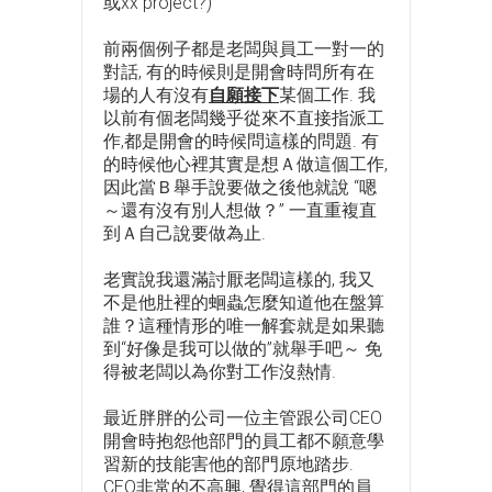
或xx project?)
前兩個例子都是老闆與員工一對一的
對話, 有的時候則是開會時問所有在
場的人有沒有
自願接下
某個工作. 我
以前有個老闆幾乎從來不直接指派工
作,都是開會的時候問這樣的問題. 有
的時候他心裡其實是想Ａ做這個工作,
因此當Ｂ舉手說要做之後他就說 “嗯
～還有沒有別人想做？” 一直重複直
到Ａ自己說要做為止.
老實說我還滿討厭老闆這樣的, 我又
不是他肚裡的蛔蟲怎麼知道他在盤算
誰？這種情形的唯一解套就是如果聽
到“好像是我可以做的”就舉手吧～ 免
得被老闆以為你對工作沒熱情.
最近胖胖的公司一位主管跟公司CEO
開會時抱怨他部門的員工都不願意學
習新的技能害他的部門原地踏步.
CEO非常的不高興, 覺得這部門的員