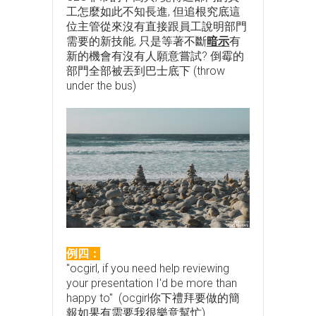
工怎麼如此不知長進, 但追根究底這
位主管從來沒有直接跟員工說明部門
需要的新技能, 只是等著不斷
暗示
有
新的機會有沒有人願意嘗試? 倒霉的
部門全部被丟到巴士底下 (throw
under the bus)
例四：
"ocgirl, if you need help reviewing
your presentation I'd be more than
happy to" (ocgirl你下禮拜要做的簡
報如果有需要我很樂意幫忙)