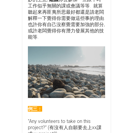
工作似乎無關的課或會議等等. 就算
聽起來再匪夷所思最好都還是請老闆
解釋一下覺得你需要做這些事的理由.
也許你有自己沒察覺需要加強的部分,
或許老闆覺得你有潛力發展其他的技
能等.
例三：
"Any volunteers to take on this
project?" (有沒有人自願要去上xx課