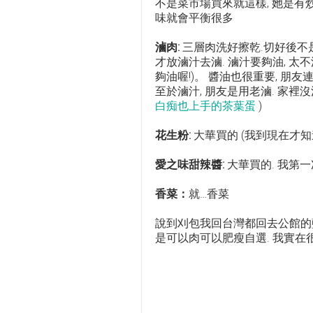
不是菜市場買來就這樣, 她是有炒
味就會平衡很多
滷肉:
三層肉洗好擦乾.切好後不是
才放滷汁去滷. 滷汁要夠油, 太不
夠油喔!)。 醬油也很重要, 朋
至於滷汁, 朋友是用老滷. 家
白痴也上手的茶葉蛋
)
花生粉:
大華買的 (我到現在才知
愛之味甜辣醬:
大華買的. 我第一
香菜：
就…香菜
說到刈包我回台灣都回去公館的藍
是可以肉可以肥瘦自選. 我實在