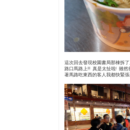
這次回去發現校園書局那棟拆了正
路口馬路上!!! 真是太扯啦! 雖
著馬路吃東西的客人我都快緊張