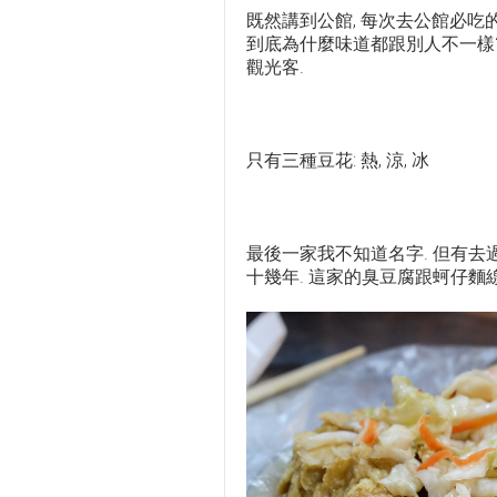
既然講到公館, 每次去公館必吃的
到底為什麼味道都跟別人不一樣?
觀光客.
只有三種豆花: 熱, 涼, 冰
最後一家我不知道名字. 但有去
十幾年. 這家的臭豆腐跟蚵仔麵