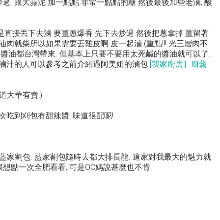
過. 跟大蒜泥 加一點點 非常一點點的糖 然後最後加些老滷, 酸
直接丟下去滷 要薑蔥爆香 先下去炒過 然後把蔥拿掉 薑留著
油肉就柴所以如果需要丟雞皮啊 皮一起滷 (重點!!! 光三層肉不
友連醬油都台灣帶來. 但基本上只要不要用太死鹹的醬油就可以了.
裡沒滷汁的人可以參考之前介紹過阿美姐的滷包
[我家廚房］廚藝
道大華有賣!)
次吃到刈包有甜辣醬, 味道很配呢!
家割包. 藍家割包隨時去都大排長龍. 這家對我最大的魅力就
很想點一次全肥看看, 可是OC媽說甚麼也不肯.