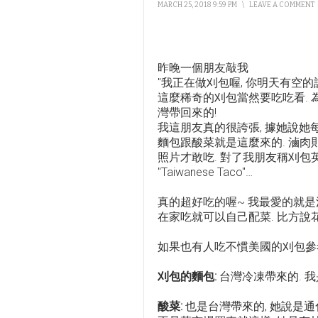
MARCH 25, 2018 9:59 PM
\
LEAVE A COMMENT
昨晚一個朋友敲我
"我正在做刈包喔, 你明天有空的
這麼稀奇的刈包當然要吃吃看. 
灣帶回來的!
我這朋友真的很誇張, 據她說她
麵包跟酸菜就是這麼來的. 滷肉
照片才敢吃. 對了我朋友稱刈包英文為"
"Taiwanese Taco"…
真的超好吃的喔~ 我最愛的就是滷
在家吃就可以自己配菜. 比方說
如果也有人吃不慣美國的刈包參
刈包的麵包:
台灣冷凍帶來的. 
酸菜:
也是台灣帶來的, 她說是通