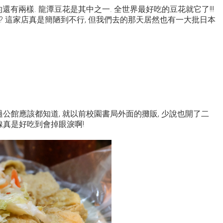
還有兩樣. 龍潭豆花是其中之一. 全世界最好吃的豆花就它了!!!
 這家店真是簡陋到不行, 但我們去的那天居然也有一大批日本
過公館應該都知道, 就以前校園書局外面的攤販, 少說也開了二
線真是好吃到會掉眼淚啊!