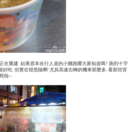
在重建. 結果原本在行人道的小攤跑哪大家知道嗎? 跑到十字
然很好吃, 但實在很危險啊! 尤其高速右轉的機車那麼多, 看那些背
死啦~