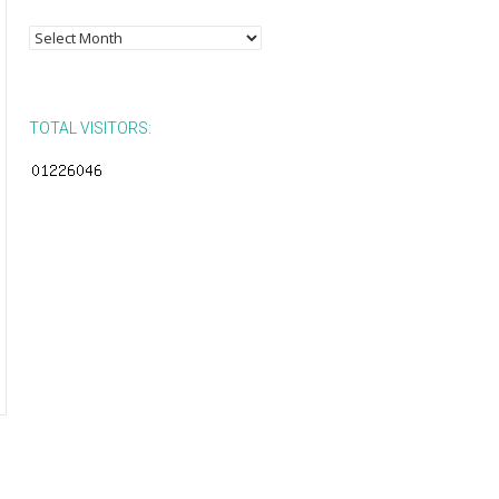
Posts
by
Month
TOTAL VISITORS: