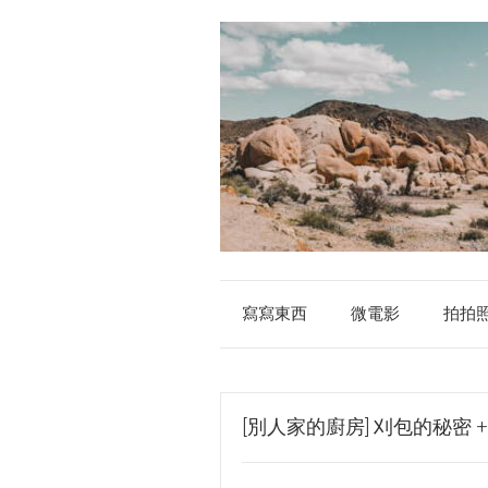
寫寫東西
微電影
拍拍
[別人家的廚房] 刈包的秘密 