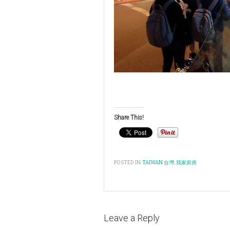
Share This!
POSTED IN:
TAIWAN 台灣
,
我家廚房
Leave a Reply