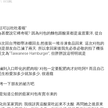
\
OCGIRL
話可以吃吃看喔"
為甚麼說它稀奇呢? 因為刈包的麵包跟酸菜都是遠渡重洋, 從台
每次回台灣都帶冰櫃回去,然後裝一堆冷凍食品回來. 這次刈包的
則是朋友自己滷了兩天. 所以拿回家後我先必恭必敬的拍了機張
Taiwanese Hamburger", 但胖胖說這明明就是
到入口即化的肥肉啦! 刈包一定要配肥肉才好吃阿!!! 而且自己
花生粉愛加多少就加多少, 很過癮
考一下朋友的祕方吧:
我是知道公館的藍家刈包有賣冷凍的
化街某家買的. 我很訝異這酸菜吃起來不太酸. 再問她之後原來