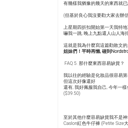
有幾樣我猶豫的幾天的東西就已經缺
(但基於良心我沒要勸大家去辦
上星期四折扣開始第一天我特地下班
嚇我一跳, 晚上九點還人山人海
這就是我為什麼寫這篇勸敗文的
姐妹們！平時再懶, 碰到Nordstro
FAQ 5. 那什麼東西容易缺貨？
我以往的經驗是化妝品很容易第一
但這次好像還好
還有, 我好佩服我自己, 今年一
($39.50)
至於其他什麼容易缺貨我不是神
Caslon紅色牛仔褲 (Petite Siz