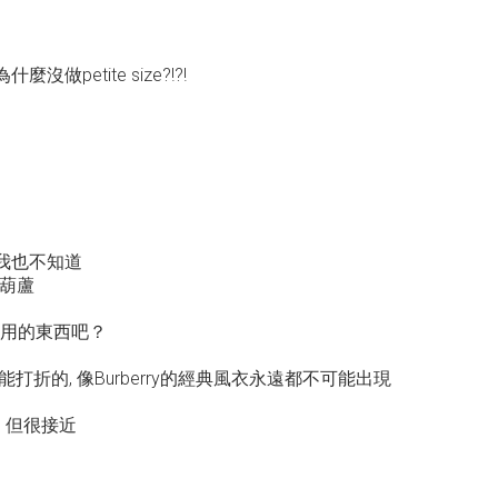
做petite size?!?!
有我也不知道
畫葫蘆
太實用的東西吧？
折的, 像Burberry的經典風衣永遠都不可能出現
 但很接近