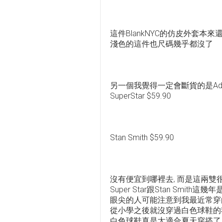
這件BlankNYC的仿皮外套本
淺色的這件也尺碼幾乎都沒了
另一個我覺得一定會斷貨的是Adi
SuperStar $59.90
Stan Smith $59.90
沒有便宜到哪裡去, 而是這兩雙
Super Star跟Stan Smith
眼尖的人可能注意到我最近常穿白底
從小學之後就沒穿過白色球鞋的
白色球鞋真是太適合夏天穿搭了