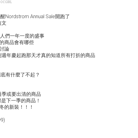
OCGIRL
dstrom Annual Sale開跑了
短文
e是美國女人們一年一度的盛事
折的商品會有哪些
討論
等到週年慶起跑那天才真的知道所有打折的商品
 Sale到底有什麼了不起？
過季或要出清的商品
le打的都是下一季的商品！
冬的新裝！！！
9)