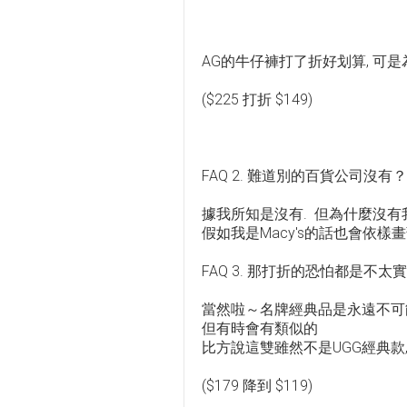
AG的牛仔褲打了折好划算, 可是為什麼沒
($225 打折 $149)
FAQ 2. 難道別的百貨公司沒有？
據我所知是沒有. 但為什麼沒
假如我是Macy's的話也會依樣
FAQ 3. 那打折的恐怕都是不
當然啦～名牌經典品是永遠不可能打
但有時會有類似的
比方說這雙雖然不是UGG經典款,
($179 降到 $119)