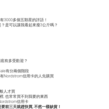
然有3000多個五顆星的評語！
起？是可以讓我看起來瘦3公斤嗎？
 Sale到底有多受歡迎？
l Sale有分兩個階段
有Nordstrom信用卡的人先購買
般人才買
裡, 也常常買不到我要的東西
dstrom信用卡
是要前三天就趕快買, 不然一樣缺貨！