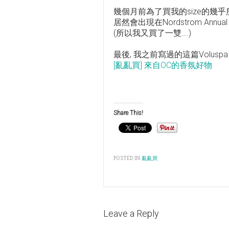
幾個月前為了買我的size的幾乎
居然會出現在Nordstrom An
(所以我又買了一雙….)
最後, 我之前寫過的這篇Volus
[亂亂買] 來自OC的香氛好物
Share This!
POSTED IN:
亂亂買
Leave a Reply