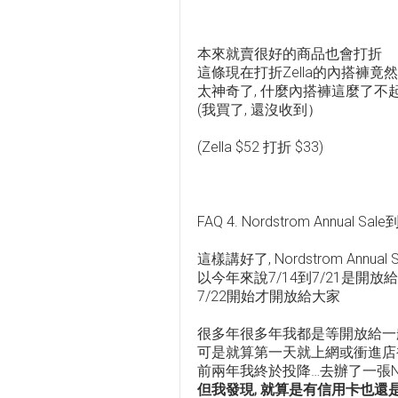
本來就賣很好的商品也會打折
這條現在打折Zella的內搭褲竟
太神奇了, 什麼內搭褲這麼了不
(我買了, 還沒收到）
(Zella $52 打折 $33)
FAQ 4. Nordstrom Annual
這樣講好了, Nordstrom Annua
以今年來說7/14到7/21是開放給
7/22開始才開放給大家
很多年很多年我都是等開放給一
可是就算第一天就上網或衝進店
前兩年我終於投降…去辦了一張Nor
但我發現, 就算是有信用卡也還