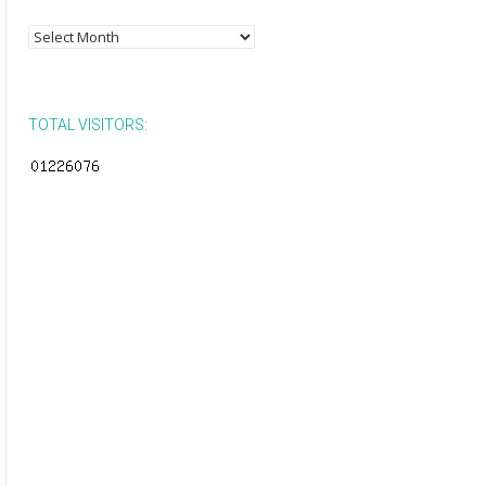
Posts
by
Month
TOTAL VISITORS: