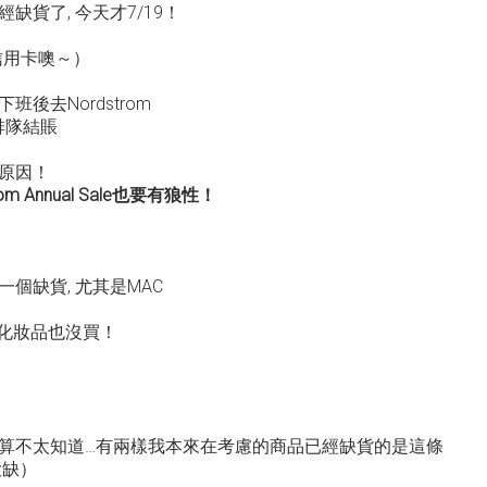
貨了, 今天才7/19！
信用卡噢～）
後去Nordstrom
排隊結賬
原因！
m Annual Sale也要有狼性！
個缺貨, 尤其是MAC
樣化妝品也沒買！
算不太知道…有兩樣我本來在考慮的商品已經缺貨的是這條
e大缺）