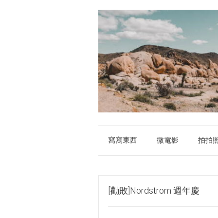
寫寫東西
微電影
拍拍
[勸敗]Nordstrom 週年慶