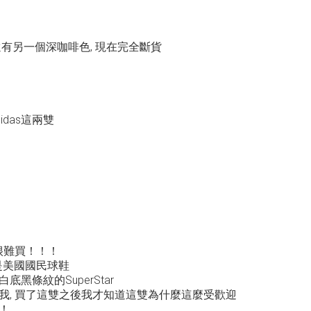
來還有另一個深咖啡色, 現在完全斷貨
das這兩雙
很難買！！！
這幾年是美國國民球鞋
黑條紋的SuperStar
我, 買了這雙之後我才知道這雙為什麼這麼受歡迎
！