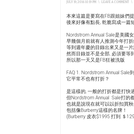
JULY 19, 2016 10:19 PM
\
LEAVE A COMMENT
\
本來這篇是要寫在FB跟姐妹們提醒Nor
後來好像有點長, 乾脆寫成一篇
Nordstrom Annual Sal
早幾個月前就有人推測今年打
等到週年慶的目錄出來又是一片
然而目錄並不是全部, 必須要
所以那一天又是FB狂被洗版
FAQ 1. Nordstrom Annual
它平常不也有打折？
是這樣的, 一般的打折都是打快
但Nordstrom Annual Sa
也就是說現在就可以以折扣買秋
包括像Burberry這樣的名牌！
(Burberry 皮衣$1995 打到 ＄129