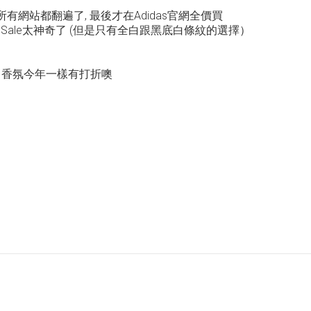
所有網站都翻遍了, 最後才在Adidas官網全價買
nual Sale太神奇了 (但是只有全白跟黑底白條紋的選擇）
pa 香氛今年一樣有打折噢