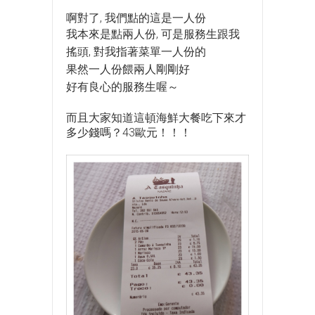
啊對了, 我們點的這是一人份
我本來是點兩人份, 可是服務生跟我
搖頭, 對我指著菜單一人份的
果然一人份餵兩人剛剛好
好有良心的服務生喔～
而且大家知道這頓海鮮大餐吃下來才
多少錢嗎？43歐元！！！