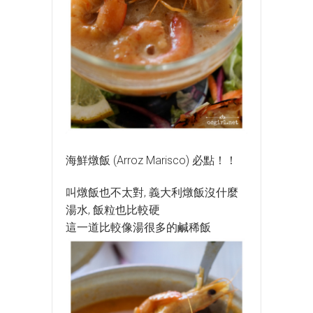
海鮮燉飯 (Arroz Marisco)
必點！！
叫燉飯也不太對, 義大利燉飯沒什麼
湯水, 飯粒也比較硬
這一道比較像湯很多的鹹稀飯