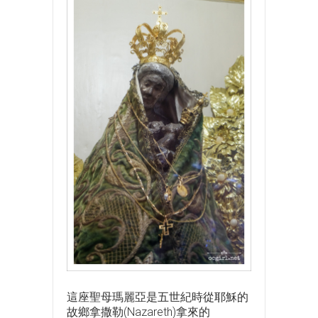
這座聖母瑪麗亞是五世紀時從耶穌的
故鄉拿撒勒(Nazareth)拿來的