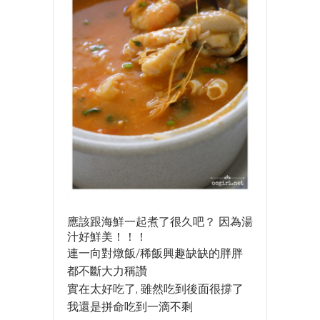
應該跟海鮮一起煮了很久吧？ 因為湯
汁好鮮美！！！
連一向對燉飯/稀飯興趣缺缺的胖胖
都不斷大力稱讚
實在太好吃了, 雖然吃到後面很撐了
我還是拼命吃到一滴不剩