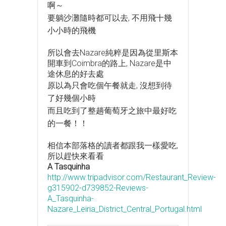
啊～
要躺沙灘隨時都可以去, 不用飛十幾
小小時的飛機
所以會去Nazare純粹是因為從里斯本
開車到Coimbra的路上, Nazare是中
途休息的好去處
原以為只會吃個午餐就走, 沒想到待
了好幾個小時
而且吃到了整趟葡萄牙之旅中最好吃
的一餐！！
相信本部落格的讀者都跟我一樣愛吃,
所以趕快來看看
A Tasquinha
http://www.tripadvisor.com/Restaurant_Review-
g315902-d739852-Reviews-
A_Tasquinha-
Nazare_Leiria_District_Central_Portugal.html