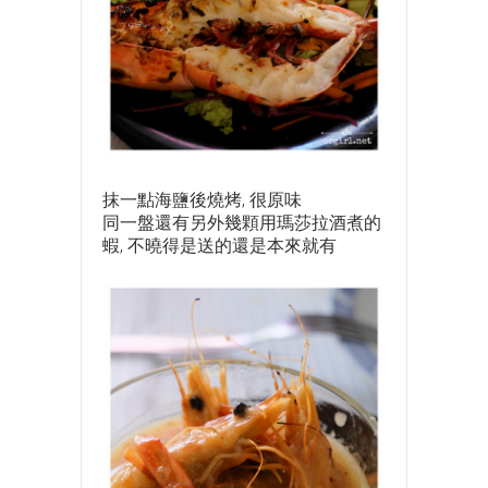
抹一點海鹽後燒烤, 很原味
同一盤還有另外幾顆用瑪莎拉酒煮的
蝦, 不曉得是送的還是本來就有