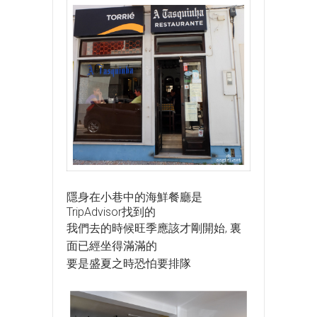
隱身在小巷中的海鮮餐廳是
TripAdvisor找到的
我們去的時候旺季應該才剛開始, 裏
面已經坐得滿滿的
要是盛夏之時恐怕要排隊