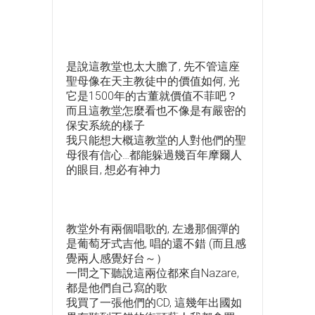
是說這教堂也太大膽了, 先不管這座
聖母像在天主教徒中的價值如何, 光
它是1500年的古董就價值不菲吧？
而且這教堂怎麼看也不像是有嚴密的
保安系統的樣子
我只能想大概這教堂的人對他們的聖
母很有信心…都能躲過幾百年摩爾人
的眼目, 想必有神力
教堂外有兩個唱歌的, 左邊那個彈的
是葡萄牙式吉他, 唱的還不錯 (而且感
覺兩人感覺好台～）
一問之下聽說這兩位都來自Nazare,
都是他們自己寫的歌
我買了一張他們的CD, 這幾年出國如