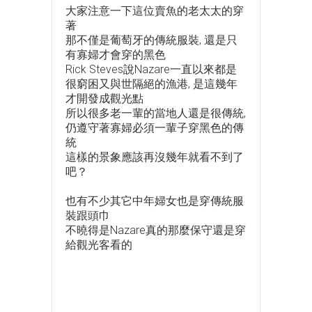
大家注意一下這位賣魚的老太太的穿
著
那不僅是葡萄牙的傳統服裝, 還是只
有寡婦才會穿的黑色
Rick Steves說Nazare一直以來都是
很窮困又與世隔絕的漁港, 是這幾年
才開發成觀光點
所以很多老一輩的當地人還是很傳統,
仍遵守著寡婦必須一輩子穿黑色的傳
統
這樣的景象應該再沒幾年就看不到了
吧？
也有不少其它中年婦女也是穿傳統服
裝跟頭巾
不曉得是Nazare真的那麼保守還是穿
給觀光客看的