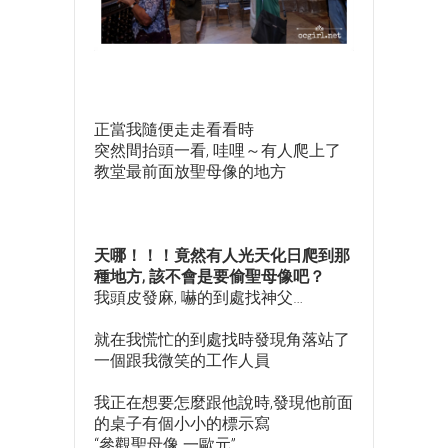
正當我隨便走走看看時
突然間抬頭一看, 哇哩～有人爬上了
教堂最前面放聖母像的地方
天哪！！！竟然有人光天化日爬到那
種地方, 該不會是要偷聖母像吧？
我頭皮發麻, 嚇的到處找神父…
就在我慌忙的到處找時發現角落站了
一個跟我微笑的工作人員
我正在想要怎麼跟他說時,發現他前面
的桌子有個小小的標示寫
“參觀聖母像 一歐元”