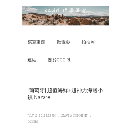
寫寫東西
微電影
拍拍照
連結
關於OCGIRL
[葡萄牙] 超值海鮮+超神力海邊小
鎮 Nazare
JULY 12, 2015 5:23 PM
\
LEAVE A COMMENT
\
OCGIRL