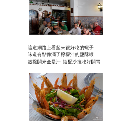
這道網路上看起來很好吃的蝦子
味道有點像滴了檸檬汁的鹽酥蝦
殼撥開來全是汁, 搭配沙拉吃好開胃