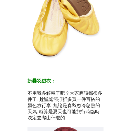
折疊羽絨衣：
不用我多解釋了吧？大家應該都很多
件了. 趁聖誕節打折多買一件百搭的
顏色放行李. 無論是春秋忽冷忽熱的
天氣, 就算是夏天也可能旅行時臨時
決定去爬山什麼的.