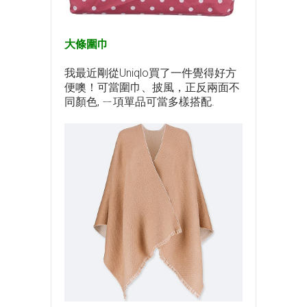
大條圍巾
我最近剛從Uniqlo買了一件覺得好方
便噢！可當圍巾、披風，正反兩面不
同顏色, ㄧ項單品可當多樣搭配.