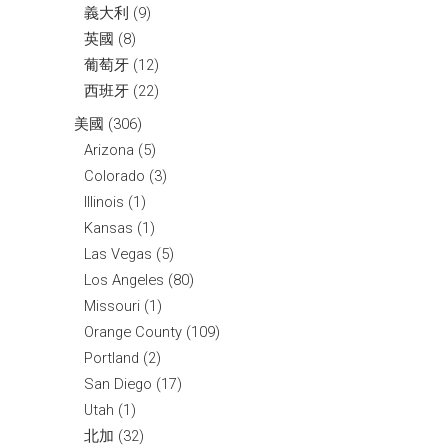
義大利
(9)
英國
(8)
葡萄牙
(12)
西班牙
(22)
美國
(306)
Arizona
(5)
Colorado
(3)
Illinois
(1)
Kansas
(1)
Las Vegas
(5)
Los Angeles
(80)
Missouri
(1)
Orange County
(109)
Portland
(2)
San Diego
(17)
Utah
(1)
北加
(32)