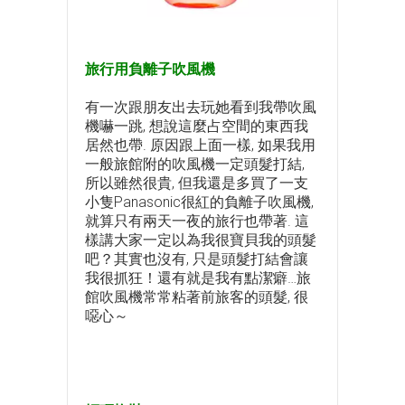
旅行用負離子吹風機
有一次跟朋友出去玩她看到我帶吹風
機嚇一跳, 想說這麼占空間的東西我
居然也帶. 原因跟上面一樣, 如果我用
一般旅館附的吹風機一定頭髮打結,
所以雖然很貴, 但我還是多買了一支
小隻Panasonic很紅的負離子吹風機,
就算只有兩天一夜的旅行也帶著. 這
樣講大家一定以為我很寶貝我的頭髮
吧？其實也沒有, 只是頭髮打結會讓
我很抓狂！還有就是我有點潔癖…旅
館吹風機常常粘著前旅客的頭髮, 很
噁心～