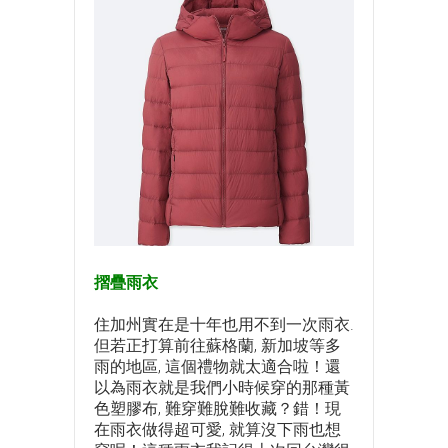
摺疊雨衣
住加州實在是十年也用不到一次雨衣.
但若正打算前往蘇格蘭, 新加坡等多
雨的地區, 這個禮物就太適合啦！還
以為雨衣就是我們小時候穿的那種黃
色塑膠布, 難穿難脫難收藏？錯！現
在雨衣做得超可愛, 就算沒下雨也想