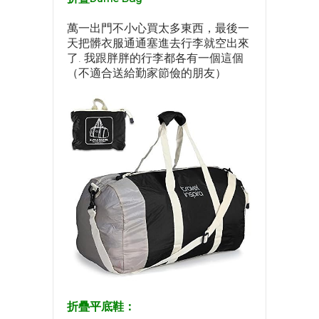
萬一出門不小心買太多東西，最後一
天把髒衣服通通塞進去行李就空出來
了. 我跟胖胖的行李都各有一個這個
（不適合送給勤家節儉的朋友）
折疊平底鞋：