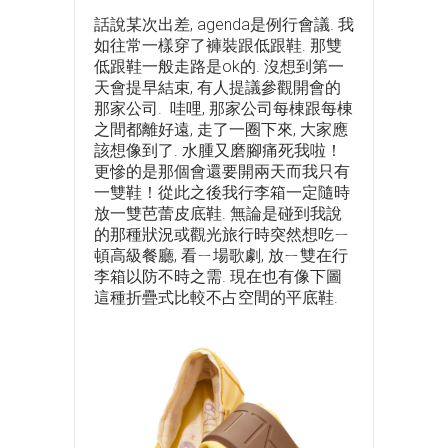
話說某次出差, agenda是例行會議. 我
如往常一樣穿了褲裝跟低跟鞋. 那雙
低跟鞋一般走路是ok的. 沒想到第一
天會提早結束, 有人提議參觀開會的
那家公司. 哇哩, 那家公司每棟跟每棟
之間都離好遠, 走了一圈下來, 大家應
該想像到了. 水腫又磨腳痛死我啦！
更慘的是那個會還要開兩天而我只有
一雙鞋！從此之後我行李箱一定隨時
放一雙芭蕾皮底鞋. 無論是碰到我說
的那種狀況或觀光旅行時突然想吃ㄧ
頓高級餐廳, 看ㄧ場歌劇, 放ㄧ雙在行
李箱以防不時之需. 現在也有像下圖
這種折疊式比較不占空間的平底鞋.