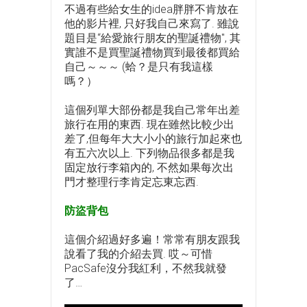
不過有些給女生的idea胖胖不肯放在
他的影片裡, 只好我自己來寫了. 雖說
題目是“給愛旅行朋友的聖誕禮物", 其
實誰不是買聖誕禮物買到最後都買給
自己～～～ (蛤？是只有我這樣
嗎？）
這個列單大部份都是我自己常年出差
旅行在用的東西. 現在雖然比較少出
差了,但每年大大小小的旅行加起來也
有五六次以上. 下列物品很多都是我
固定放行李箱內的, 不然如果每次出
門才整理行李肯定忘東忘西.
防盜背包
這個介紹過好多遍！常常有朋友跟我
說看了我的介紹去買. 哎～可惜
PacSafe沒分我紅利，不然我就發
了…