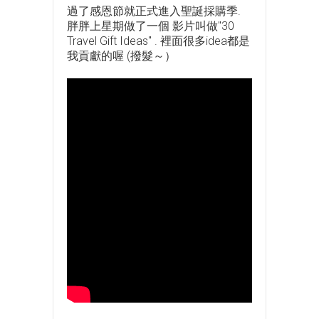
過了感恩節就正式進入聖誕採購季.
胖胖上星期做了一個 影片叫做"30
Travel Gift Ideas" . 裡面很多idea都是
我貢獻的喔 (撥髮～）