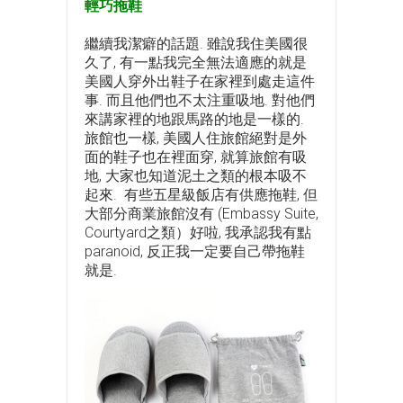
輕巧拖鞋
繼續我潔癖的話題. 雖說我住美國很
久了, 有一點我完全無法適應的就是
美國人穿外出鞋子在家裡到處走這件
事. 而且他們也不太注重吸地. 對他們
來講家裡的地跟馬路的地是一樣的.
旅館也一樣, 美國人住旅館絕對是外
面的鞋子也在裡面穿, 就算旅館有吸
地, 大家也知道泥土之類的根本吸不
起來. 有些五星級飯店有供應拖鞋, 但
大部分商業旅館沒有 (Embassy Suite,
Courtyard之類）好啦, 我承認我有點
paranoid, 反正我一定要自己帶拖鞋
就是.