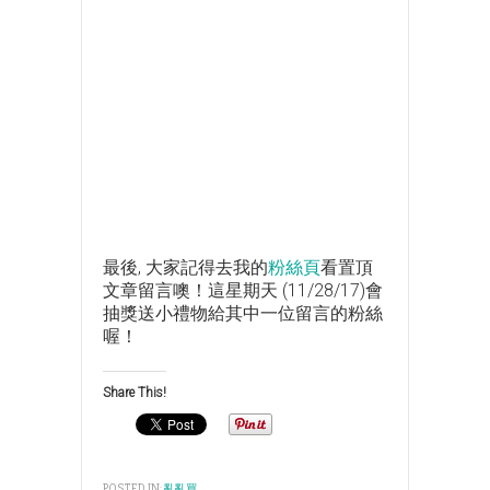
最後, 大家記得去我的
粉絲頁
看置頂
文章留言噢！這星期天 (11/28/17)會
抽獎送小禮物給其中一位留言的粉絲
喔！
Share This!
POSTED IN:
亂亂買