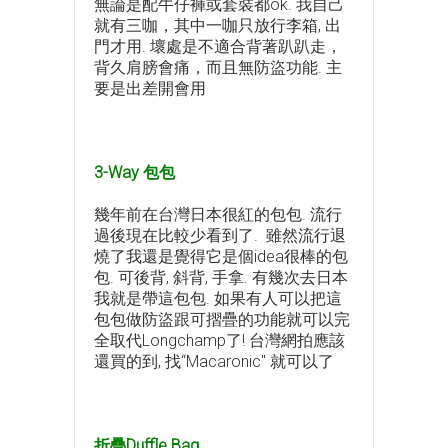
無論是配牛仔褲或套裝都ok. 我自己
就有三咖，其中一咖只放行李箱, 出
門才用. 壞處是不適合背著趴趴走，
背久肩膀會痛，而且無防盜功能. 主
要是出差開會用
3-Way 包包
幾年前在台灣日本很紅的包包. 流行
過後現在比較少看到了. 雖然流行退
燒了我還是覺得它是個idea很棒的包
包. 可後背, 斜背, 手拿. 有幾次去日本
我就是帶這包包. 如果有人可以把這
包包做防盜跟可摺疊的功能就可以完
全取代Longchamp了! 台灣網拍應該
還買的到, 找“Macaronic" 就可以了
折疊Duffle Bag