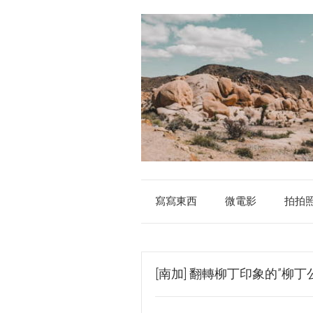
寫寫東西
微電影
拍拍
[南加] 翻轉柳丁印象的”柳丁