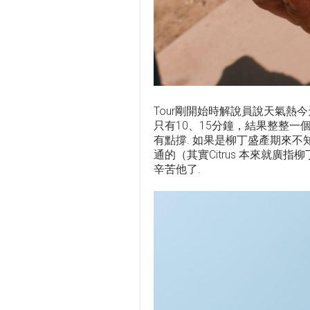
Tour剛開始時解說員說天氣熱
只有10、15分鐘，結果整整
有點撐. 如果是柳丁盛產期來不知能
通的（其實Citrus 本來就廣
辛苦他了.