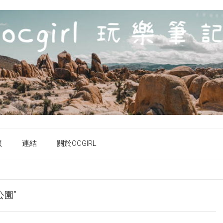
照
連結
關於OCGIRL
公園”