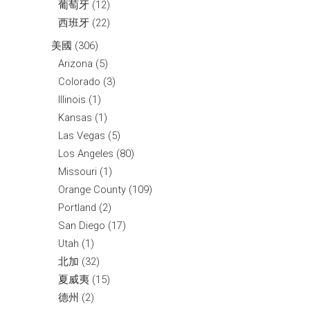
葡萄牙
(12)
西班牙
(22)
美國
(306)
Arizona
(5)
Colorado
(3)
Illinois
(1)
Kansas
(1)
Las Vegas
(5)
Los Angeles
(80)
Missouri
(1)
Orange County
(109)
Portland
(2)
San Diego
(17)
Utah
(1)
北加
(32)
夏威夷
(15)
德州
(2)