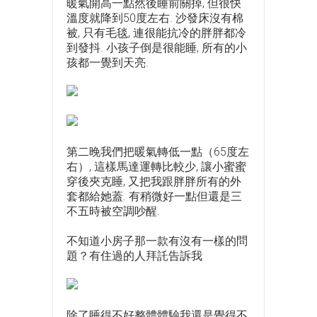
暖氣開高一點然後睡前關掉, 但很快
溫度就降到50度左右. 沙發床沒有棉
被, 只有毛毯, 連很能抗冷的胖胖都冷
到發抖. 小孩子倒是很能睡, 所有的小
孩都一覺到天亮.
第二晚我們把暖氣轉低一點（65度左
右）, 這樣馬達運轉比較少, 讓小蜜蜜
穿後夾克睡, 又把我跟胖胖所有的外
套都給她蓋. 有稍微好一點但還是三
不五時被空調吵醒.
不知道小房子那一款有沒有一樣的問
題？有住過的人拜託告訴我
除了睡得不好整體體驗我還是覺得不