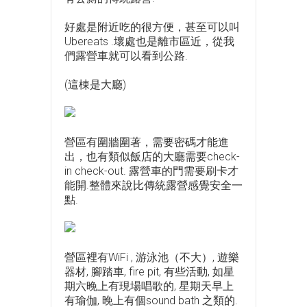
好處是附近吃的很方便，甚至可以叫
Ubereats .壞處也是離市區近，從我
們露營車就可以看到公路.
(這棟是大廳)
營區有圍牆圍著，需要密碼才能進
出，也有類似飯店的大廳需要check-
in check-out. 露營車的門需要刷卡才
能開.整體來說比傳統露營感覺安全一
點.
營區裡有WiFi , 游泳池（不大）, 遊樂
器材, 腳踏車, fire pit, 有些活動, 如星
期六晚上有現場唱歌的, 星期天早上
有瑜伽, 晚上有個sound bath 之類的.