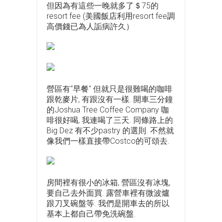
但因為有這些一晚就多了＄75的
resort fee (美國飯店利用resort fee調
高價錢已為人詬病許久）
營區有“早餐" 但就只是很難喝的咖啡
跟乾麥片, 有跟沒有一樣. 開車三分鐘
的Joshua Tree Coffee Company 咖
啡很好喝, 我連喝了三天. 同條路上的
Big Dez 有不少pastry 的選則. 不然就
像我們一樣直接帶Costco的可頌去.
房間裡有很小的冰箱, 營區沒有冰塊,
要自己去外面買. 露營車裡有微波爐
跟刀叉碗盤等. 我們是開車去的所以
基本上都自己帶免洗碗盤.