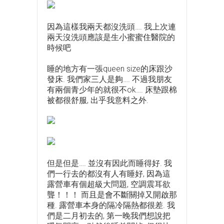
因為這樣我兩天都沒洗頭…. 我上次連
兩天沒洗頭應該是生小蜜蜜住醫院的
時候吧
睡的地方有一張queen size的床跟沙
發床. 我們家三人是夠…. 不過我朋友
有兩個青少年的就很不ok…. 床墊跟棉
被都很舒服, 出乎我意料之外.
但是但是…. 並沒有因此而睡得好. 我
們一行去的都沒有人有睡好, 因為這
露營車有個超級大問題, 空調震耳欲
聾！！！ 而且是會不斷關掉又開啟那
種. 露營車本身的隔冷隔熱都很差. 我
們是二月初去的, 第一晚我們想說把