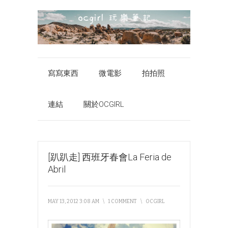
寫寫東西
微電影
拍拍照
連結
關於OCGIRL
[趴趴走] 西班牙春會La Feria de
Abril
MAY 13, 2012 3:08 AM
\
1 COMMENT
\
OCGIRL