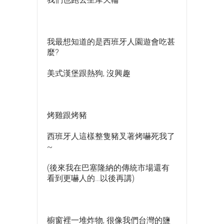
我最想知道的是西班牙人園遊會吃甚
麼?
美式漢堡跟熱狗, 沒興趣
烤雞跟烤豬
西班牙人這樣整隻豬叉著烤嚇死我了
~
(後來我在巴塞隆納的傳統市場還有
看到更嚇人的…以後再講)
櫥窗裡一堆炸物, 很像我們台灣的鹽