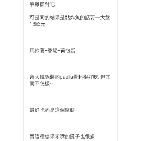
酥雞攤對吧
可是問的結果是點炸魚的話要一大盤
18歐元
馬鈴薯+香腸+荷包蛋
超大鐵鍋裝的paella看起很好吃, 但其
實不怎樣~
最好吃的是這個鬆餅
賣這種糖果零嘴的攤子也很多