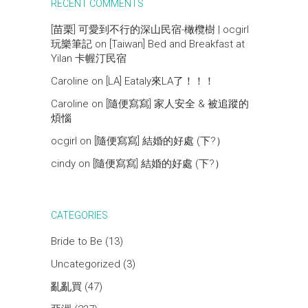
RECENT COMMENTS
[苗栗] 可愛到不行的深山民宿-橄欖樹 | ocgirl
玩樂筆記
on
[Taiwan] Bed and Breakfast at
Yilan 卡幄汀民宿
Caroline
on
[LA] Eataly來LA了！！！
Caroline
on
[隨便寫寫] 家人安全 & 被追蹤的
煩惱
ocgirl
on
[隨便寫寫] 結婚的好處 (下?）
cindy
on
[隨便寫寫] 結婚的好處 (下?）
CATEGORIES
Bride to Be
(13)
Uncategorized
(3)
亂亂買
(47)