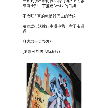
一直到快出發前偶然看到網路上的報
導再比對一下抵達Seville的日期
不會吧? 真的就是我們去的時候
這種誤打誤撞的幸運事我一輩子沒碰
過
真應該去買樂透的!
(隨處可見的活動海報)