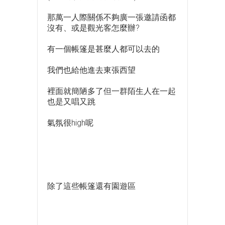
那萬一人際關係不夠廣一張邀請函都
沒有、或是觀光客怎麼辦?
有一個帳篷是甚麼人都可以去的
我們也給他進去東張西望
裡面就簡陋多了但一群陌生人在一起
也是又唱又跳
氣氛很high呢
除了這些帳篷還有園遊區