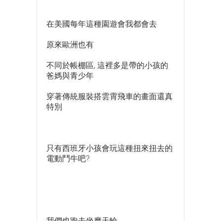
在美國每年這種園遊會我都會去
原來歐洲也有
不同於帳棚區, 這裡多是帶的小孩的
爸媽與青少年
穿著傳統服裝搭雲霄飛車的畫面還真
特別
只有西班牙小孩會玩這種扭來扭去的
電動鬥牛吧?
我們也跑去坐摩天輪