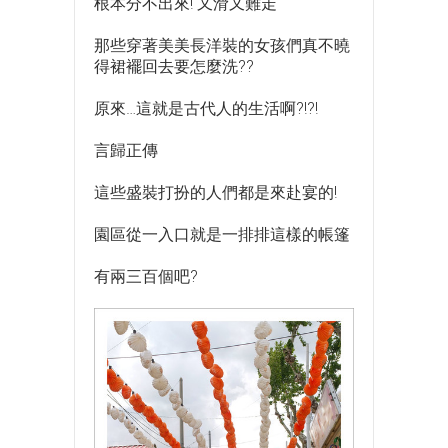
根本分不出來! 又滑又難走
那些穿著美美長洋裝的女孩們真不曉
得裙襬回去要怎麼洗??
原來…這就是古代人的生活啊?!?!
言歸正傳
這些盛裝打扮的人們都是來赴宴的!
園區從一入口就是一排排這樣的帳篷
有兩三百個吧?