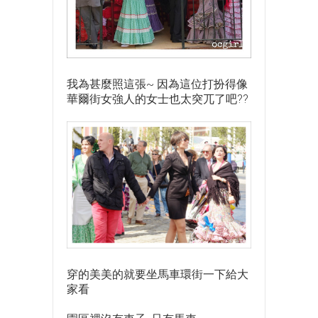
我為甚麼照這張~ 因為這位打扮得像
華爾街女強人的女士也太突兀了吧??
穿的美美的就要坐馬車環街一下給大
家看