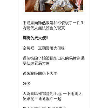
不過畫面雖然浪漫我卻發現了一件生
為現代人無法體會的現實
滿街的馬大便!!!
空氣裡一直瀰漫著大便味
過個街除了怕被亂衝出來的馬撞到還
要低頭看馬大便
後來稍晚開始下大雨
好慘
因為園區裡都是泥土地, 一下雨馬大
便跟泥土通通混在一起