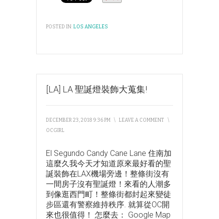
POSTED IN:
LOS ANGELES
[LA] LA 聖誕燈裝飾大蒐集!
DECEMBER 23, 2018 9:36 PM
\
LEAVE A COMMENT
\
OCGIRL
El Segundo Candy Cane Lane 住南加
這麼久我今天才知道原來最好看的聖
誕裝飾在LAX機場旁邊！整條街沒有
一間房子沒有聖誕燈！來看的人潮多
到像逛西門町！整條街都封起來變徒
步區還有警察維持秩序. 就算從OC開
來也很值得！ 怎麼去： Google Map