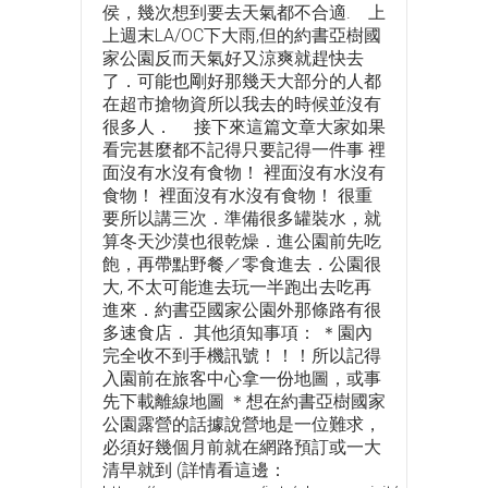
侯，幾次想到要去天氣都不合適. 上
上週末LA/OC下大雨,但的約書亞樹國
家公園反而天氣好又涼爽就趕快去
了．可能也剛好那幾天大部分的人都
在超市搶物資所以我去的時候並沒有
很多人． 接下來這篇文章大家如果
看完甚麼都不記得只要記得一件事 裡
面沒有水沒有食物！ 裡面沒有水沒有
食物！ 裡面沒有水沒有食物！ 很重
要所以講三次．準備很多罐裝水，就
算冬天沙漠也很乾燥．進公園前先吃
飽，再帶點野餐／零食進去．公園很
大, 不太可能進去玩一半跑出去吃再
進來．約書亞國家公園外那條路有很
多速食店． 其他須知事項： ＊園內
完全收不到手機訊號！！！所以記得
入園前在旅客中心拿一份地圖，或事
先下載離線地圖 ＊想在約書亞樹國家
公園露營的話據說營地是一位難求，
必須好幾個月前就在網路預訂或一大
清早就到 (詳情看這邊：