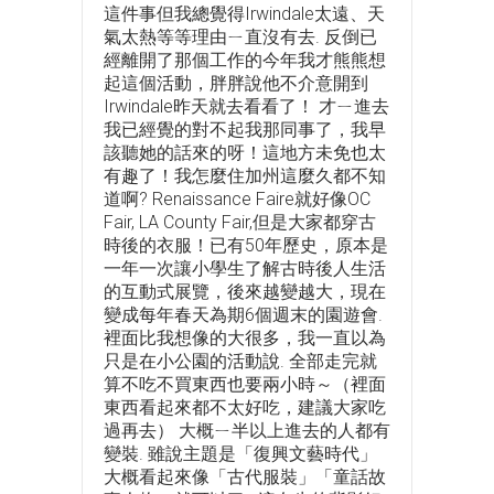
這件事但我總覺得Irwindale太遠、天
氣太熱等等理由ㄧ直沒有去. 反倒已
經離開了那個工作的今年我才熊熊想
起這個活動，胖胖說他不介意開到
Irwindale昨天就去看看了！ 才ㄧ進去
我已經覺的對不起我那同事了，我早
該聽她的話來的呀！這地方未免也太
有趣了！我怎麼住加州這麼久都不知
道啊? Renaissance Faire就好像OC
Fair, LA County Fair,但是大家都穿古
時後的衣服！已有50年歷史，原本是
一年一次讓小學生了解古時後人生活
的互動式展覽，後來越變越大，現在
變成每年春天為期6個週末的園遊會.
裡面比我想像的大很多，我一直以為
只是在小公園的活動說. 全部走完就
算不吃不買東西也要兩小時～（裡面
東西看起來都不太好吃，建議大家吃
過再去） 大概ㄧ半以上進去的人都有
變裝. 雖說主題是「復興文藝時代」
大概看起來像「古代服裝」「童話故