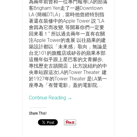
為兩年前曾和一位專門報導LA的部落
客Brigham Yen走了一趟Downtown
LA (簡稱DTLA）, 當時他曾經特別指
著還在裝修中的Apple Tower 説 “LA
會因為它而改變, 等開幕你們一定要
回來看！“ 所以過去兩年一直有在關
注Apple Tower的進展 以往蘋果的建
築設計都以「未來感」取向，無論是
台北101的旗艦店或矽谷的蘋果本部.
這幾年似乎跟上星巴客的文青腳步,
專找歷史古蹟開店，比方說紐約的中
央車站跟這次LA的Tower Theater. 建
於1927年的Tower Theater 是LA第一
座專為「有聲電影」蓋的電影院,
…
Continue Reading →
Share This!