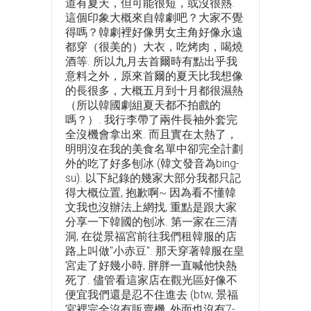
道有夏天，但可能很短，或沒很熱.
這個印象大概來自韓劇吧？大家不覺
得嗎？韓劇裡好像男女主角好像永遠
都穿（很美的）大衣，吃烤肉，喝燒
酒等. 所以九月去首爾時有點出乎我
意料之外，原來首爾的夏天比我想像
的長很多，大概五月到十月都很濕熱
（所以韓國劇組夏天都不拍戲的
嗎？）. 我行李帶了兩件長袖外套完
全沒機會拿出來. 而且實在太熱了，
明明沒在我的美食名單中卻完全計劃
外的吃了好多刨冰 (韓文發音為bing-
su). 以下紀錄的幾家大部分我都只記
得大概位置, 抱歉啊~ 因為看不懂韓
文我也沒辦法上網找, 重點是跟大家
分享一下韓國的刨冰. 第一家在三清
洞, 在從景福宮前往我們租韓服的店
路上叫做"小赤豆". 那天穿著韓服在皇
宮走了好幾小時, 胖胖一直喊他快熱
死了. 儘管看這家店在觀光區好像不
便宜我們還是忍不住進去 (btw, 景福
宮裡完全沒有販賣機, 外面也沒有7-