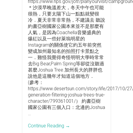
https://www.nps.gov/jotr/planyourvisit/campgroun
＊沙漠早晚溫差大，冬天中午也可能
很熱，只要太陽下山一點點就變很
冷．夏天非常非常熱，不建議去 聽說
約書亞樹國家公園本來並不是那麼有
人氣，是因為Coachella音樂盛典的
爆紅以及一些好萊塢明星的
Instagram的關係使它約五年前突然
變成加州最知名的拍照打卡景點之
一．難怪我覺得奇怪明明大學時常常
去Big Bear,Palm Spring等卻從沒聽過
甚麼Joshua Tree.加州長大的胖胖也
說他是這幾年才知道這個地方．
(參考：
https://www.desertsun.com/story/life/2017/10/27
generation-filtering-joshua-trees-true-
character/799361001/） 約書亞樹
國家公園有三個入口：北邊的Joshua
…
Continue Reading →