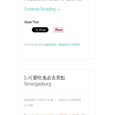
Continue Reading →
Share This!
POSTED IN:
LOS ANGELES
,
ORANGE COUNTY
[LA] 愛吃鬼必去景點
Smorgasburg
JANUARY 1, 2019 9:24 AM
\
LEAVE A COMMENT
\
OCGIRL