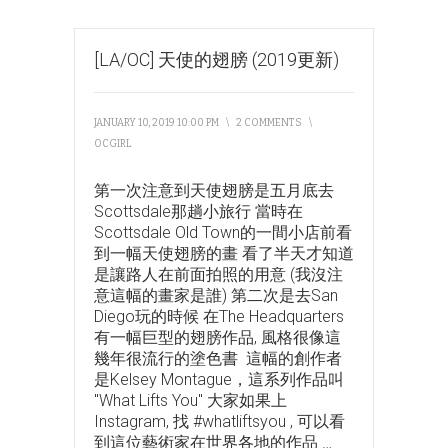
[LA/OC] 天使的翅膀 (2019更新)
JANUARY 10, 2019 10:00 PM
\
2 COMMENTS
\
OCGIRL
第一次注意到天使翅膀是五月底去
Scottsdale那趟小旅行 當時在
Scottsdale Old Town的一間小店前看
到一幅天使翅膀的畫 看了半天才知道
是讓路人在前面拍照的用意 (我沒注
意這幅的畫家是誰) 第二次是去San
Diego玩的時候 在The Headquarters
有一幅巨型的翅膀作品, 風格很像這
幾年很流行的塗色書 這幅的創作者
是Kelsey Montague，這系列作品叫
"What Lifts You" 大家如果上
Instagram, 找 #whatliftsyou , 可以看
到這位藝術家在世界各地的作品
…