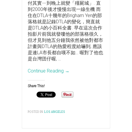
付其實ㄧ到晚上就變「殭屍城」. 直
到2000年後才慢慢出現一線生機 而
住在DTLA十幾年的Brigham Yen的部
落格就是記錄DTLA的變化，簡直就
是DTLA的小百科全書. 早在這次合作
拍影片前我就發嘍他的部落格很久，
但才見到他五分鐘我依然被他對都市
計畫與DTLA的熱愛程度給嚇到, 應該
是連LA市長都自嘆不如… 喔對了他也
是台灣囝仔喔,
…
Continue Reading →
Share This!
POSTED IN:
LOS ANGELES