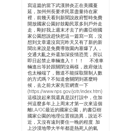
寫這篇的當下武漢肺炎正在美國蔓
延，加州州長要求民眾盡量待在家
裡．前幾天看到新聞說政府暫時免費
開放國家公園好鼓勵民眾多到戶外走
走，剛好我上週末才去了約書亞樹國
家公園想說趕快把這一篇寫一寫，沒
想到文章還沒寫完昨天又有了新的新
聞出來說是免費導致園內塞爆了人，
交通大亂之外還加深疫情恐荒，所以
即日起禁止車輛進入！！！ 不准車
輛進出等於跟關閉沒兩樣，政府做法
也太極端了，難道不能採取限制人數
的方式嗎？不知道會關閉到甚麼時
候，去之前大家先官網查一下
(https://www.nps.gov/jotr/index.htm)
這樣說起來我還真是誤打誤中，住加
州這麼多年上上周末才第一次來這個
離LA/OC最近的國家公園，約書亞樹
國家公園的地理位置很詭異，說近不
近，又沒有遠到要住一晚的程度. 加
上沙漠地帶大半年都是熱死人的氣