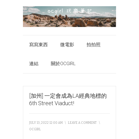
寫寫東西
微電影
拍拍照
連結
關於OCGIRL
[加州] 一定會成為LA經典地標的
6th Street Viaduct!
JULY 13, 2022 12:00 AM
\
LEAVE A COMMENT
\
OCGIRL