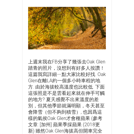
上週末我在FB分享了幾張去Oak Glen
踏青的照片，沒想到有好多人按讚！
這篇我寫詳細ㄧ點大家比較好找. Oak
Glen在離LA約一個多小時車程的地
方. 由於海拔較高溫度也比較低. 下面
這張照是不是雲看起來就在伸手可觸
的地方? 夏天感覺不出來溫度的差
別，但其他季節就滿明顯，冬天甚至
會降雪（但不夠到積雪）, 也因爲這
樣的氣侯Oak Glen才會種蘋果 (參考
文章: [加州] 蘋果季採蘋果 (2018更
新) 雖然Oak Glen海拔高但開車完全