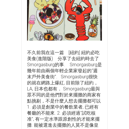
不久前我在這一篇 [紐約] 紐約必吃
美食(進階版) 分享了去紐約時去了
Smorgasburg的事. Smorgasburg是
幾年前由兩個年輕企業家發起的“週
末戶外美食街”. Smorgasburg很快
的就在網路上爆紅, 目前除了紐約，
LA, 日本也都有． Smorgasburg最與
眾不同的是他們對於來擺攤的商家有
點挑剔，不是什麼人想去擺攤都可以
1. 必須是創業中的餐飲業者, 已經有
餐廳的不能來. 2. 必須經過"試吃核
准", 有一定水準跟原創性的才能來擺
攤. 能被選進去擺攤的人莫不是像皇