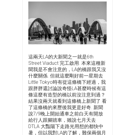
這兩天LA的大新聞之一就是6th
Street Viaduct 完工啟用. 本來這種新
聞我是不會注意的，LA的橋跟我又沒
什麼關係. 但就這麼剛好前一星期去
Little Tokyo時有從這條橋下經過，我
跟胖胖還討論說奇怪LA甚麼時候有這
條這麼有造型的橋以前沒注意到過？
結果沒兩天就看到這條橋上新聞了 看
了這條橋的來歷後我更是好奇. 新聞
說7/9晚上開始通車之前白天有開放
給行人跟腳踏車，雖說七月天去
DTLA 大豔陽下走路光用想的都快中
暑，但以我對LA的了解，難保兩個月