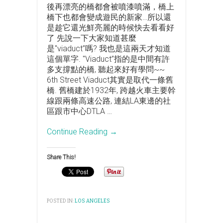
後再漂亮的橋都會被噴漆噴滿，橋上
橋下也都會變成遊民的新家…所以還
是趁它還光鮮亮麗的時候快去看看好
了 先說一下大家知道甚麼
是"viaduct”嗎? 我也是這兩天才知道
這個單字. "Viaduct”指的是中間有許
多支撐點的橋, 聽起來好有學問~~
6th Street Viaduct其實是取代一條舊
橋. 舊橋建於1932年, 跨越火車主要幹
線跟兩條高速公路, 連結LA東邊的社
區跟市中心DTLA
…
Continue Reading →
Share This!
POSTED IN:
LOS ANGELES