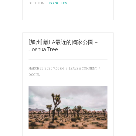
POSTED IN:
LOS ANGELES
[加州] 離LA最近的國家公園－
Joshua Tree
MARCH 23, 2020 7:56 PM
\
LEAVE A COMMENT
\
OCGIRL