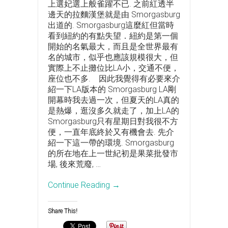
上選妃選上般雀躍不已. 之前紅透半
邊天的拉麵漢堡就是由 Smorgasburg
出道的. Smorgasburg這麼紅但當時
看到紐約的有點失望．紐約是第一個
開始的名氣最大，而且是全世界最有
名的城市，似乎也應該規模很大，但
實際上不止攤位比LA小，交通不便，
座位也不多. 因此我覺得有必要來介
紹一下LA版本的 Smorgasburg LA剛
開幕時我去過一次，但夏天的LA真的
是熱爆，逛沒多久就走了，加上LA的
Smorgasburg只有星期日對我很不方
便，一直年底終於又有機會去. 先介
紹一下這一帶的環境. Smorgasburg
的所在地在上一世紀初是果菜批發市
場, 後來荒廢,
…
Continue Reading →
Share This!