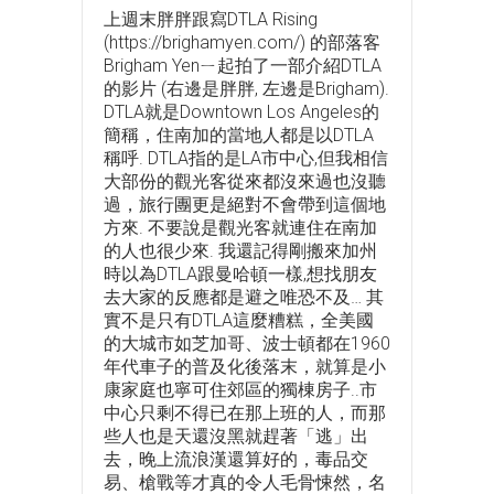
上週末胖胖跟寫DTLA Rising
(https://brighamyen.com/) 的部落客
Brigham Yenㄧ起拍了一部介紹DTLA
的影片 (右邊是胖胖, 左邊是Brigham).
DTLA就是Downtown Los Angeles的
簡稱，住南加的當地人都是以DTLA
稱呼. DTLA指的是LA市中心,但我相信
大部份的觀光客從來都沒來過也沒聽
過，旅行團更是絕對不會帶到這個地
方來. 不要說是觀光客就連住在南加
的人也很少來. 我還記得剛搬來加州
時以為DTLA跟曼哈頓一樣,想找朋友
去大家的反應都是避之唯恐不及… 其
實不是只有DTLA這麼糟糕，全美國
的大城市如芝加哥、波士頓都在1960
年代車子的普及化後落末，就算是小
康家庭也寧可住郊區的獨棟房子..市
中心只剩不得已在那上班的人，而那
些人也是天還沒黑就趕著「逃」出
去，晚上流浪漢還算好的，毒品交
易、槍戰等才真的令人毛骨悚然，名