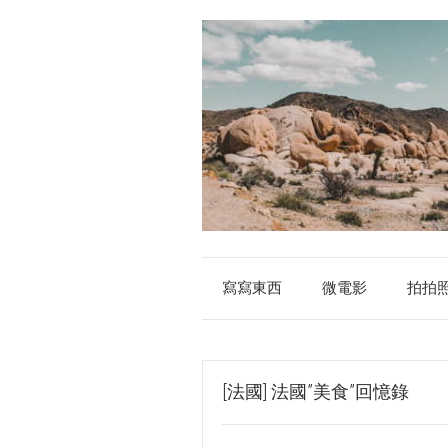
寫寫東西
微電影
拍拍
[法國] 法國”美食”回憶錄