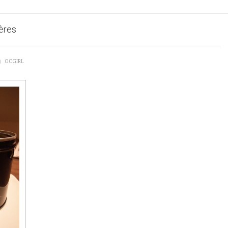
res
\
OCGIRL