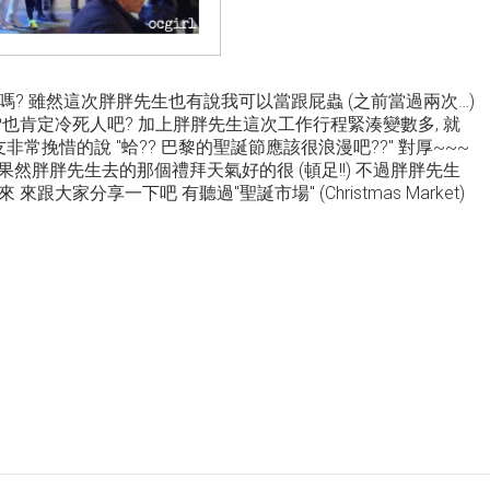
? 雖然這次胖胖先生也有說我可以當跟屁蟲 (之前當過兩次…)
也肯定冷死人吧? 加上胖胖先生這次工作行程緊湊變數多, 就
非常挽惜的說 "蛤?? 巴黎的聖誕節應該很浪漫吧??" 對厚~~~
…果然胖胖先生去的那個禮拜天氣好的很 (頓足!!) 不過胖胖先生
大家分享一下吧 有聽過"聖誕市場" (Christmas Market)