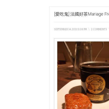
[愛吃鬼] 法國好茶Mariage Frè
SEPTEMBER 14, 2011 11:08 PM
\
2 COMMENTS