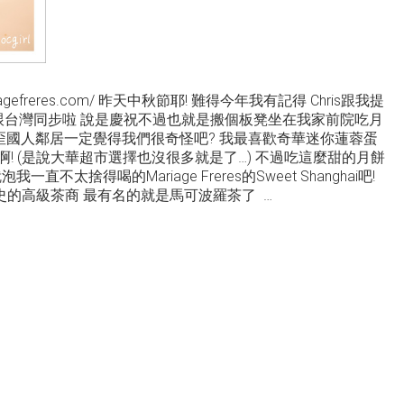
w.mariagefreres.com/ 昨天中秋節耶! 難得今年我有記得 Chris跟我提
是跟台灣同步啦 說是慶祝不過也就是搬個板凳坐在我家前院吃月
的歪國人鄰居一定覺得我們很奇怪吧? 我最喜歡奇華迷你蓮蓉蛋
吃啊! (是說大華超市選擇也沒很多就是了…) 不過吃這麼甜的月餅
不太捨得喝的Mariage Freres的Sweet Shanghai吧!
有百年歷史的高級茶商 最有名的就是馬可波羅茶了
…