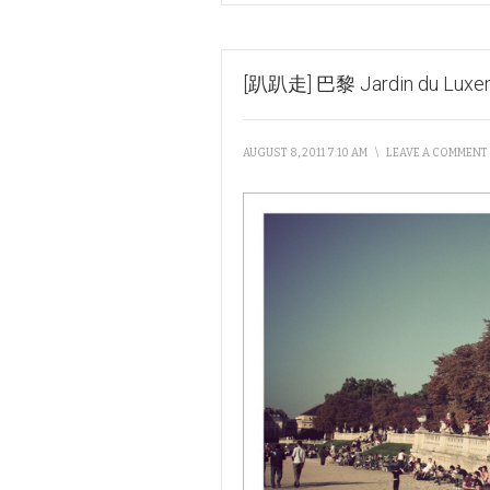
[趴趴走] 巴黎 Jardin du Luxe
AUGUST 8, 2011 7:10 AM
\
LEAVE A COMMENT