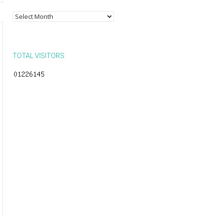
Posts
by
Month
TOTAL VISITORS: