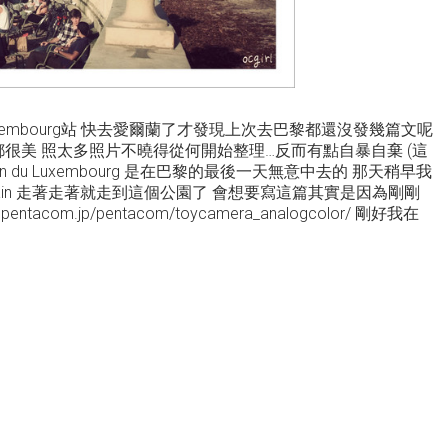
 地鐵: Luxembourg站 快去愛爾蘭了才發現上次去巴黎都還沒發幾篇文呢
都很美 照太多照片不曉得從何開始整理…反而有點自暴自棄 (這
din du Luxembourg 是在巴黎的最後一天無意中去的 那天稍早我
main 走著走著就走到這個公園了 會想要寫這篇其實是因為剛剛
tacom.jp/pentacom/toycamera_analogcolor/ 剛好我在