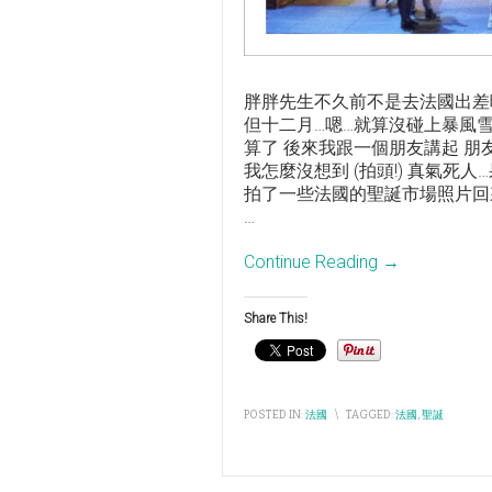
胖胖先生不久前不是去法國出差嗎
但十二月…嗯…就算沒碰上暴風雪
算了 後來我跟一個朋友講起 朋友
我怎麼沒想到 (拍頭!) 真氣死人
拍了一些法國的聖誕市場照片回來 來跟
…
Continue Reading →
Share This!
POSTED IN:
法國
\
TAGGED:
法國
,
聖誕