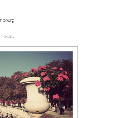
mbourg
\
OCGIRL