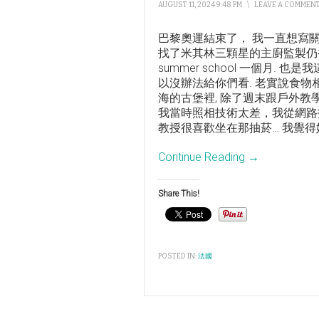
AUGUST 11, 2024 9:48 PM
\
LEAVE A COMMEN
巴黎奧運結束了， 我一直想寫
找了米其林三顆星的主廚監製仍
summer school 一個月
以沒辦法給你們看. 老實說食物
海的古堡裡, 除了週末跟戶外教學的日子
我當時照相技術太差，我從網路找了
教授很喜歡坐在那抽菸… 我覺得
Continue Reading →
Share This!
POSTED IN:
法國