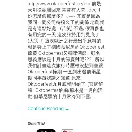
http://www.oktoberfest.de/en/ 前幾
天剛從歐洲回來 常常有人問…ocgirl
妳怎麼假那麼多? ㄟ~~ 其實是因為
我同一間公司待粉久了的關係 老鳥就
是有這點好處….(苦笑) 不過, 假再多也
有用完的一天 這次終於用到見底了
(大哭!!!!) 這次歐洲之行最出乎意料的
就是碰上了德國慕尼黑的Oktoberfest
節慶 Oktoberfest又稱啤酒節… 顧名
思義應該是十月的節慶對吧??? 所以
我們計畫這次旅行時壓根沒想到會跟
Oktoberfest撞期 一直到出發前兩星
期同事跟我講才知道 原來
Oktoberfest九月底就開始了! (官網解
釋…Oktoberfest的確原本是十月的活
動 但慕尼黑的十月常冷到下雪,
…
Continue Reading →
Share This!