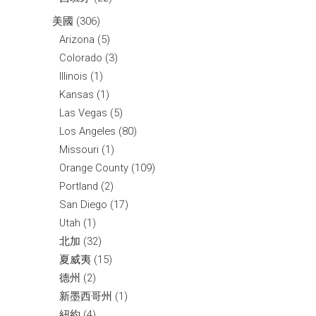
美國
(306)
Arizona
(5)
Colorado
(3)
Illinois
(1)
Kansas
(1)
Las Vegas
(5)
Los Angeles
(80)
Missouri
(1)
Orange County
(109)
Portland
(2)
San Diego
(17)
Utah
(1)
北加
(32)
夏威夷
(15)
德州
(2)
新墨西哥州
(1)
紐約
(4)